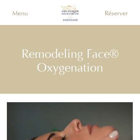
Menu
Réserver
Remodeling Face®
Oxygenation