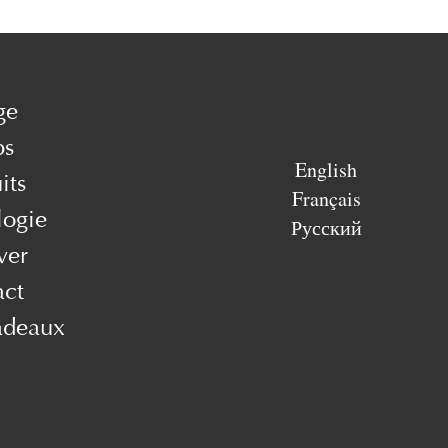
ge
ps
English
its
Français
logie
Русский
ver
act
adeaux