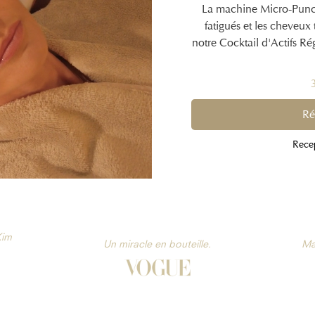
La machine Micro-Punct
fatigués et les cheveux
notre Cocktail d'Actifs Ré
Ré
Rece
Kim
Un miracle en bouteille.
Ma