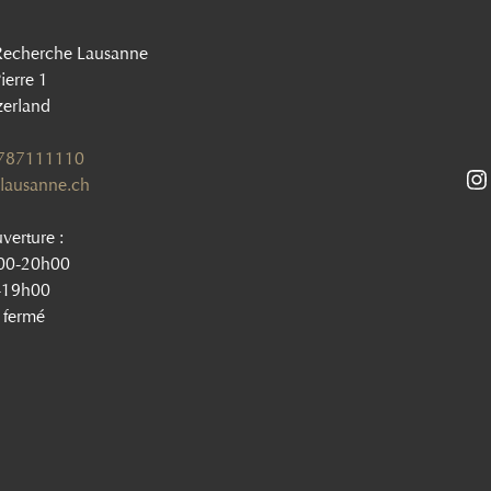
Recherche Lausanne
ierre 1
zerland
1787111110
lausanne.ch
verture :
h00-20h00
-19h00
 fermé