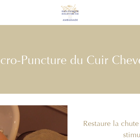
cro-Puncture du Cuir Chev
Restaure la chute
stimu