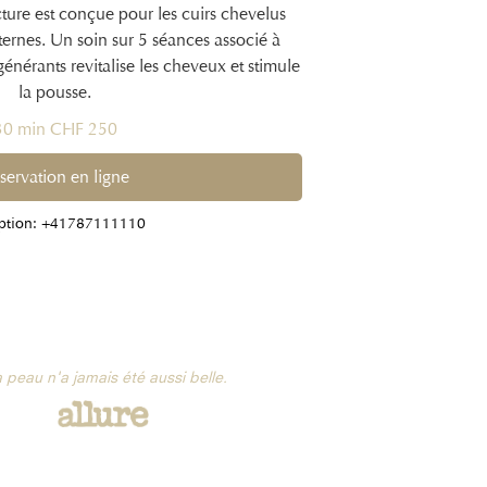
ure est conçue pour les cuirs chevelus
 ternes. Un soin sur 5 séances associé à
générants revitalise les cheveux et stimule
la pousse.
30 min CHF 250
servation en ligne
ption: +41787111110
 peau n'a jamais été aussi belle.