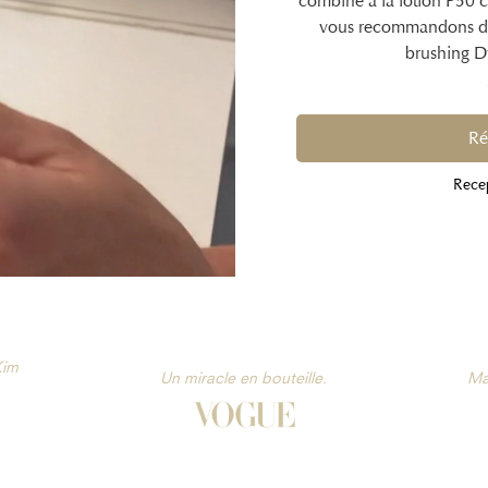
combiné à la lotion P50 ca
vous recommandons de
brushing Dy
Ré
Rece
Kim
Un miracle en bouteille.
Ma