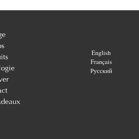
ge
ps
English
its
Français
logie
Русский
ver
act
adeaux