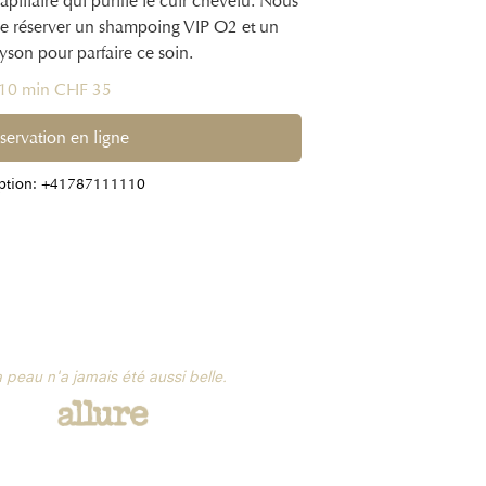
pillaire qui purifie le cuir chevelu. Nous
 réserver un shampoing VIP O2 et un
son pour parfaire ce soin.
10 min CHF 35
servation en ligne
ption: +41787111110
 peau n'a jamais été aussi belle.