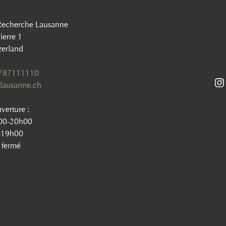
Recherche Lausanne
ierre 1
zerland
1787111110
lausanne.ch
verture :
h00-20h00
-19h00
 fermé