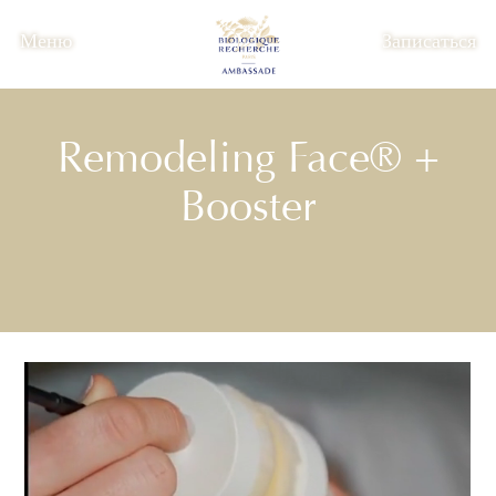
Меню
Записаться
Remodeling Face® +
Booster